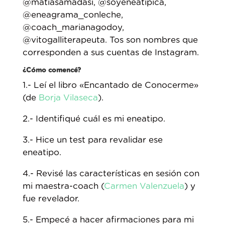
@matiasamadasi⁣, @soyeneatipica,
@eneagrama_conleche,
@coach_marianagodoy,
@vitogalliterapeuta. Tos son nombres que
corresponden a sus cuentas de Instagram.
¿Cómo comencé?⁣
1.- Leí el libro
«Encantado de Conocerme»
(de
Borja Vilaseca
).⁣
2.- Identifiqué cuál es mi eneatipo.
3.- Hice un test para revalidar ese
eneatipo.⁣
4.- Revisé las características en sesión con
mi maestra-coach (
Carmen Valenzuela
) y
fue revelador. ⁣
5.- Empecé a hacer afirmaciones para mi