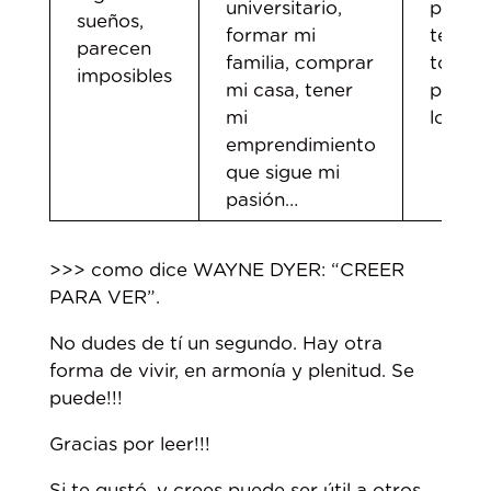
universitario,
porqu
sueños,
formar mi
tengo
parecen
familia, comprar
todo
imposibles
mi casa, tener
para
mi
lograr
emprendimiento
que sigue mi
pasión…
>>> como dice WAYNE DYER: “CREER
PARA VER”.
No dudes de tí un segundo. Hay otra
forma de vivir, en armonía y plenitud. Se
puede!!!
Gracias por leer!!!
Si te gustó, y crees puede ser útil a otros,